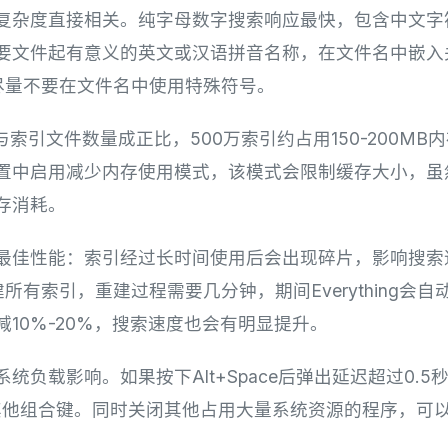
复杂度直接相关。纯字母数字搜索响应最快，包含中文字
要文件起有意义的英文或汉语拼音名称，在文件名中嵌入
；尽量不要在文件名中使用特殊符号。
存占用与索引文件数量成正比，500万索引约占用150-200
置中启用减少内存使用模式，该模式会限制缓存大小，虽
存消耗。
佳性能：索引经过长时间使用后会出现碎片，影响搜索速度。在
R可以重建所有索引，重建过程需要几分钟，期间Everything
10%-20%，搜索速度也会有明显提升。
负载影响。如果按下Alt+Space后弹出延迟超过0.5秒，可
他组合键。同时关闭其他占用大量系统资源的程序，可以显著改